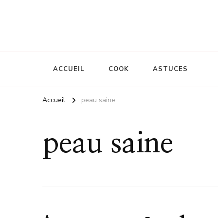
Le site d'une mère
La mémère Gaud
ACCUEIL
COOK
ASTUCES
Accueil
peau saine
peau saine