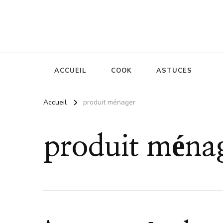
Le site d'une mère
La mémère Gaud
ACCUEIL
COOK
ASTUCES
Accueil
produit ménager
produit ména