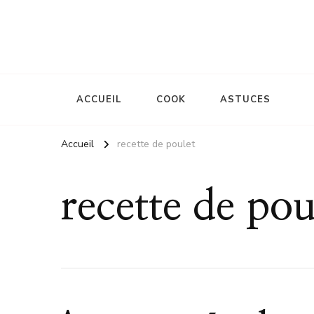
Le site d'une mère
La mémère Gaud
ACCUEIL
COOK
ASTUCES
Accueil
recette de poulet
recette de pou