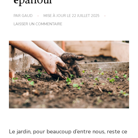
épanoui
PAR
GAUD
MISE À JOUR LE
22 JUILLET 2025
SUR
LAISSER UN COMMENTAIRE
ASTUCE
DE
GRAND-
MÈRE
POUR
UN
JARDIN
ÉPANOUI
Le jardin, pour beaucoup d’entre nous, reste ce