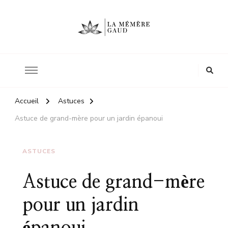
Le site d'une mère
La mémère Gaud
Accueil
Astuces
Astuce de grand-mère pour un jardin épanoui
ASTUCES
Astuce de grand-mère
pour un jardin