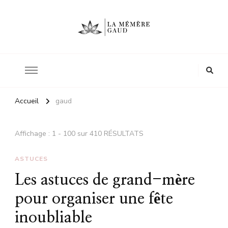
Le site d'une mère
La mémère Gaud
Accueil
gaud
Affichage : 1 - 100 sur 410 RÉSULTATS
ASTUCES
Les astuces de grand-mère
pour organiser une fête
inoubliable