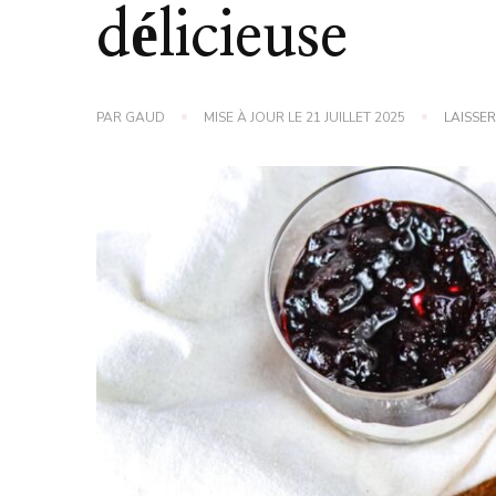
délicieuse
PAR
GAUD
MISE À JOUR LE
21 JUILLET 2025
LAISSE