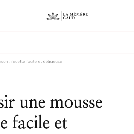
n : recette facile et délicieuse
ir une mousse
e facile et