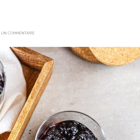
SUR
R UN COMMENTAIRE
COMMENT
RÉUSSIR
UNE
MOUSSE
MAISON
:
RECETTE
FACILE
ET
DÉLICIEUSE