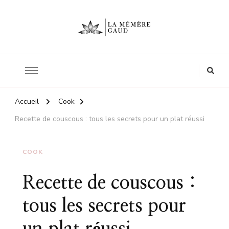
Le site d'une mère
La mémère Gaud
Accueil
Cook
Recette de couscous : tous les secrets pour un plat réussi
COOK
Recette de couscous :
tous les secrets pour