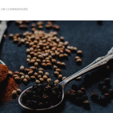
SUR
R UN COMMENTAIRE
DÉCOUVREZ
COMMENT
PRÉPARER
UNE
DÉLICIEUSE
RECETTE
DE
PAPRIKA