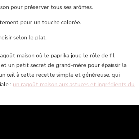
isson pour préserver tous ses arômes.
atement pour un touche colorée.
hoisir selon le plat.
agoût maison où le paprika joue le rôle de fil
et un petit secret de grand-mère pour épaissir la
 un œil à cette recette simple et généreuse, qui
iale :
un ragoût maison aux astuces et ingrédients du