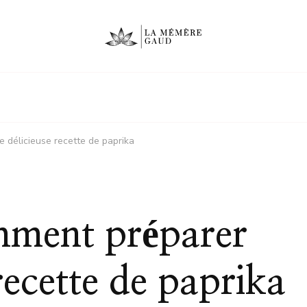
délicieuse recette de paprika
ment préparer
recette de paprika