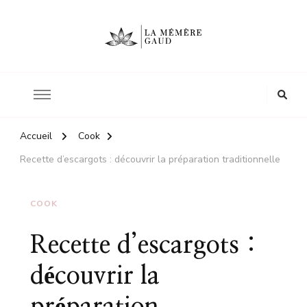
Le site d'une mère
La mémère Gaud
Accueil
Cook
Recette d’escargots : découvrir la préparation traditionnelle
COOK
Recette d’escargots :
découvrir la