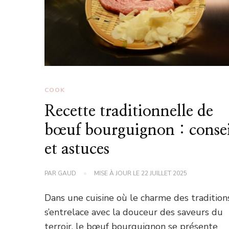
COOK
Recette traditionnelle de
bœuf bourguignon : consei
et astuces
PAR
GAUD
MISE À JOUR LE
22 JUILLET 2025
Dans une cuisine où le charme des tradition
s’entrelace avec la douceur des saveurs du
terroir, le bœuf bourguignon se présente