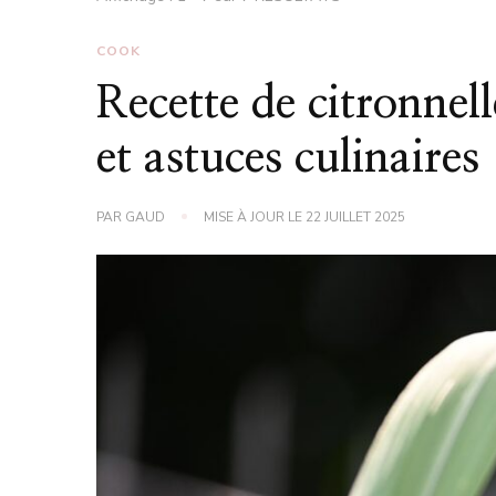
COOK
Recette de citronnell
et astuces culinaires
PAR
GAUD
MISE À JOUR LE
22 JUILLET 2025