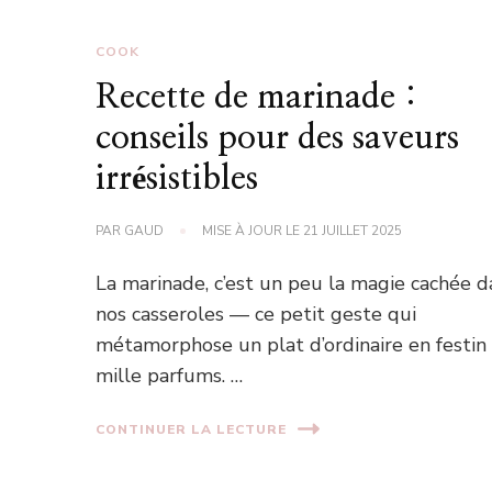
COOK
Recette de marinade :
conseils pour des saveurs
irrésistibles
PAR
GAUD
MISE À JOUR LE
21 JUILLET 2025
La marinade, c’est un peu la magie cachée d
nos casseroles — ce petit geste qui
métamorphose un plat d’ordinaire en festin
mille parfums. …
CONTINUER LA LECTURE