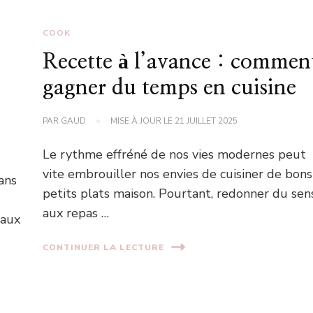
COOK
Recette à l’avance : commen
gagner du temps en cuisine
PAR
GAUD
MISE À JOUR LE
21 JUILLET 2025
Le rythme effréné de nos vies modernes peut
vite embrouiller nos envies de cuisiner de bons
ans
petits plats maison. Pourtant, redonner du sen
aux repas …
 aux
CONTINUER LA LECTURE