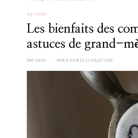
ASTUCES
Les bienfaits des com
astuces de grand-m
PAR
GAUD
MISE À JOUR LE
22 JUILLET 2025