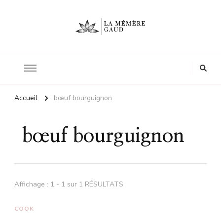
Le site d'une mère
La mémère Gaud
Accueil
bœuf bourguignon
bœuf bourguignon
Affichage : 1 - 1 sur 1 RÉSULTATS
COOK