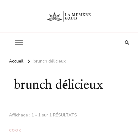
Le site d'une mère
La mémère Gaud
Accueil
brunch délicieux
brunch délicieux
Affichage : 1 - 1 sur 1 RÉSULTATS
COOK