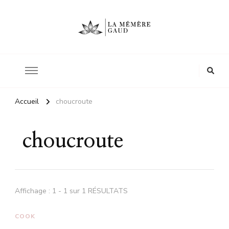
Le site d'une mère
La mémère Gaud
Accueil
choucroute
choucroute
Affichage : 1 - 1 sur 1 RÉSULTATS
COOK