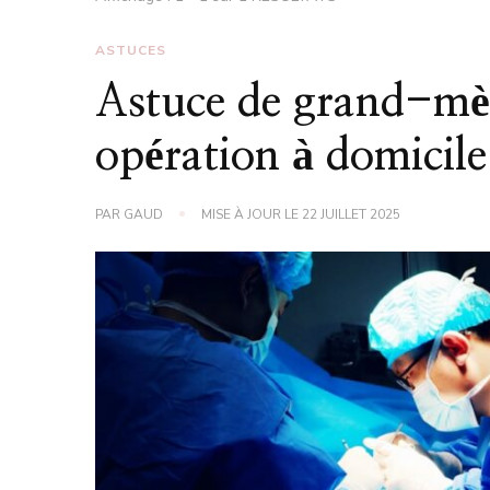
ASTUCES
Astuce de grand-mèr
opération à domicile
PAR
GAUD
MISE À JOUR LE
22 JUILLET 2025