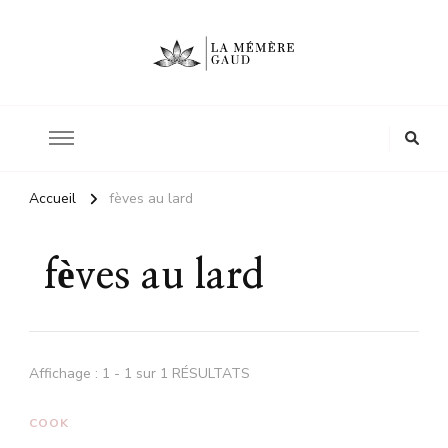
Le site d'une mère
La mémère Gaud
Accueil
fèves au lard
fèves au lard
Affichage : 1 - 1 sur 1 RÉSULTATS
COOK