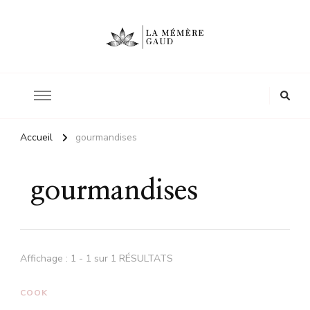
Le site d'une mère
La mémère Gaud
Accueil
gourmandises
gourmandises
Affichage : 1 - 1 sur 1 RÉSULTATS
COOK