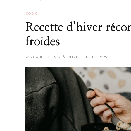
COOK
Recette d’hiver réco
froides
PAR
GAUD
MISE À JOUR LE
21 JUILLET 2025