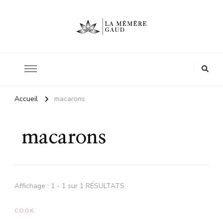
Le site d'une mère
La mémère Gaud
Accueil
macarons
macarons
Affichage : 1 - 1 sur 1 RÉSULTATS
COOK