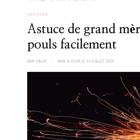
ASTUCES
Astuce de grand mèr
pouls facilement
PAR
GAUD
MISE À JOUR LE
22 JUILLET 2025