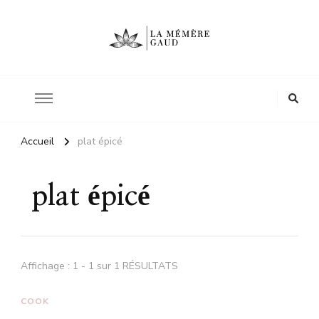
Le site d'une mère
La mémère Gaud
Accueil
plat épicé
plat épicé
Affichage : 1 - 1 sur 1 RÉSULTATS
COOK