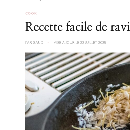
COOK
Recette facile de rav
PAR
GAUD
MISE À JOUR LE
22 JUILLET 2025