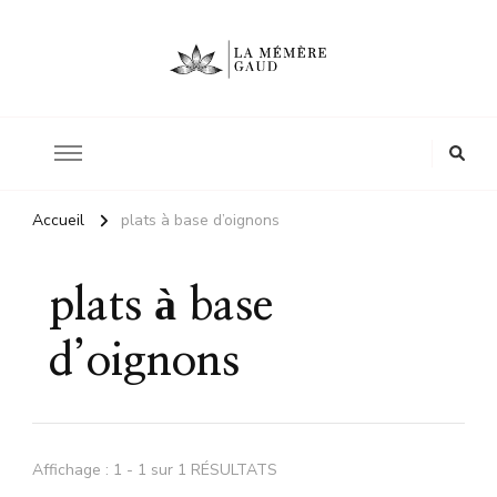
Le site d'une mère
La mémère Gaud
Accueil
plats à base d’oignons
plats à base
d’oignons
Affichage : 1 - 1 sur 1 RÉSULTATS