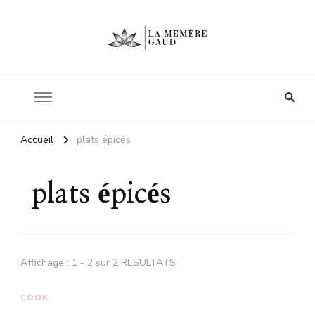
Le site d'une mère
La mémère Gaud
Accueil
plats épicés
plats épicés
Affichage : 1 - 2 sur 2 RÉSULTATS
COOK