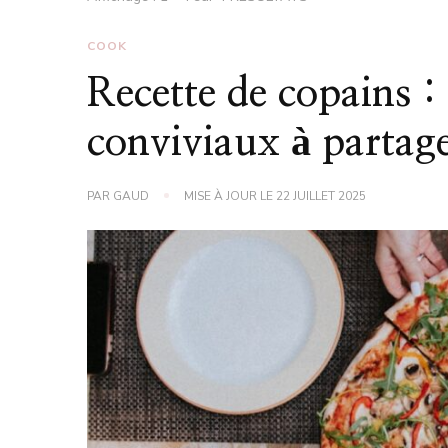
COOK
Recette de copains : 
conviviaux à partag
PAR
GAUD
MISE À JOUR LE
22 JUILLET 2025