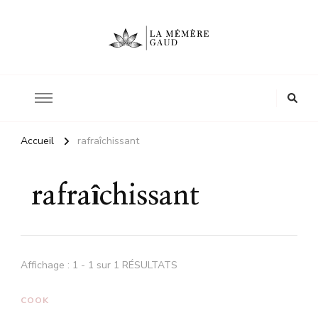
Le site d'une mère
La mémère Gaud
Accueil
rafraîchissant
rafraîchissant
Affichage : 1 - 1 sur 1 RÉSULTATS
COOK