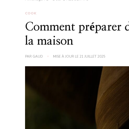
COOK
Comment préparer d
la maison
PAR
GAUD
MISE À JOUR LE
21 JUILLET 2025