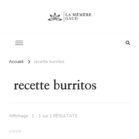
Le site d'une mère
La mémère Gaud
Accueil
recette burritos
recette burritos
Affichage : 1 - 1 sur 1 RÉSULTATS
COOK