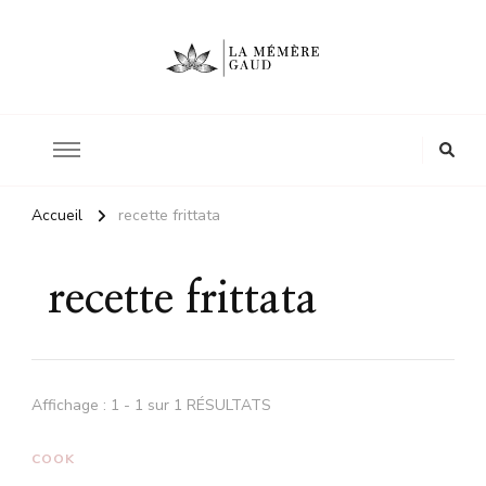
Le site d'une mère
La mémère Gaud
Accueil
recette frittata
recette frittata
Affichage : 1 - 1 sur 1 RÉSULTATS
COOK