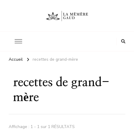
Le site d'une mère
La mémère Gaud
Accueil
recettes de grand-mère
recettes de grand-
mère
Affichage : 1 - 1 sur 1 RÉSULTATS