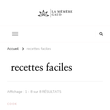
Le site d'une mère
La mémère Gaud
Accueil
recettes faciles
recettes faciles
Affichage : 1 - 8 sur 8 RÉSULTATS
COOK