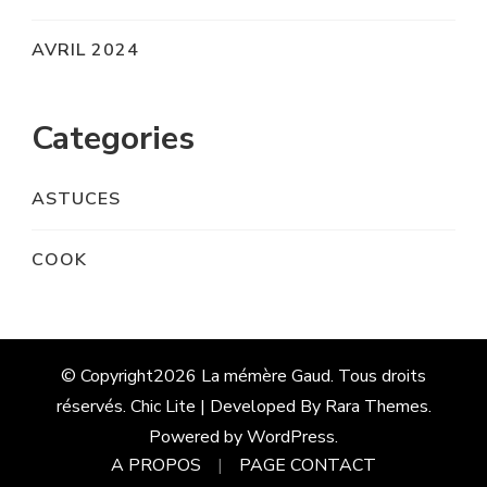
AVRIL 2024
Categories
ASTUCES
COOK
© Copyright2026
La mémère Gaud
. Tous droits
réservés. Chic Lite | Developed By
Rara Themes
.
Powered by
WordPress
.
A PROPOS
PAGE CONTACT