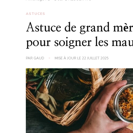
ASTUCES
Astuce de grand mère
pour soigner les ma
PAR
GAUD
MISE À JOUR LE
22 JUILLET 2025