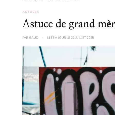
ASTUCES
Astuce de grand mèr
PAR
GAUD
MISE À JOUR LE
22 JUILLET 2025