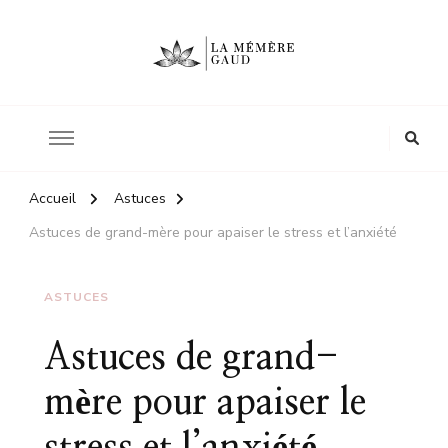
Le site d'une mère
La mémère Gaud
Accueil
Astuces
Astuces de grand-mère pour apaiser le stress et l’anxiété
ASTUCES
Astuces de grand-
mère pour apaiser le