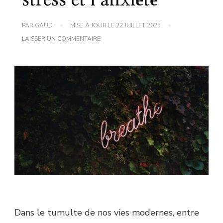
stress et l’anxiété
PAR
GAUD
MISE À JOUR LE
22 JUILLET 2025
SUR
LAISSER UN COMMENTAIRE
ASTUCES
DE
GRAND-
MÈRE
POUR
APAISER
LE
STRESS
ET
L’ANXIÉTÉ
Dans le tumulte de nos vies modernes, entre