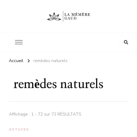
Le site d'une mère
La mémère Gaud
Accueil
remèdes naturels
remèdes naturels
Affichage : 1 - 72 sur 72 RÉSULTATS
ASTUCES