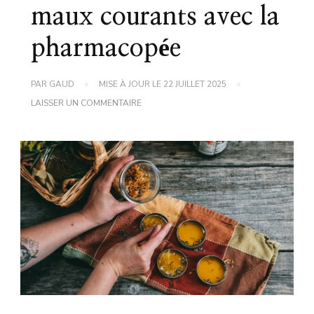
maux courants avec la
pharmacopée
PAR
GAUD
MISE À JOUR LE
22 JUILLET 2025
SUR
LAISSER UN COMMENTAIRE
ASTUCE
DE
GRAND
MÈRE
POUR
SOULAGER
LES
MAUX
COURANTS
AVEC
LA
PHARMACOPÉE