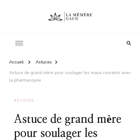
Le site d'une mère
La mémère Gaud
Accueil
Astuces
Astuce de grand mère pour soulager les maux courants avec
la pharmacopée
ASTUCES
Astuce de grand mère
pour soulager les