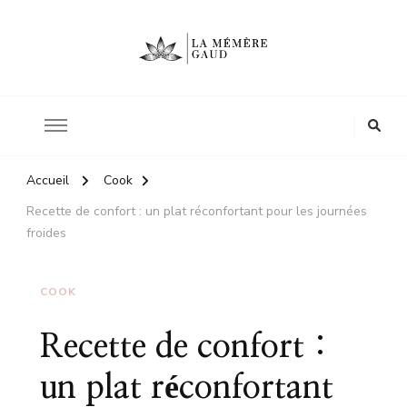
Le site d'une mère
La mémère Gaud
Accueil
Cook
Recette de confort : un plat réconfortant pour les journées
froides
COOK
Recette de confort :
un plat réconfortant