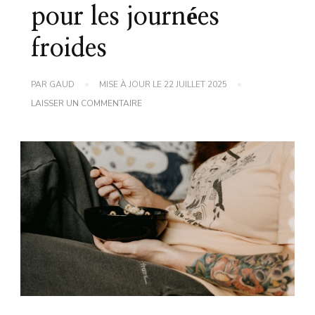
pour les journées
froides
PAR
GAUD
MISE À JOUR LE
22 JUILLET 2025
SUR
LAISSER UN COMMENTAIRE
RECETTE
DE
CONFORT
:
UN
PLAT
RÉCONFORTANT
POUR
LES
JOURNÉES
FROIDES