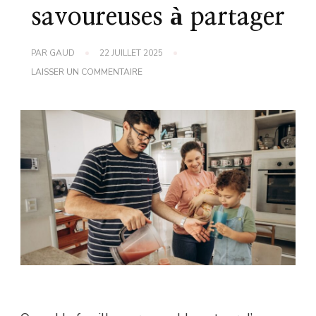
savoureuses à partager
PAR
GAUD
22 JUILLET 2025
SUR
LAISSER UN COMMENTAIRE
RECETTE
DE
REPAS
DE
FAMILLE
:
DES
IDÉES
SAVOUREUSES
À
PARTAGER