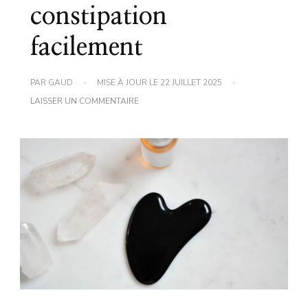
constipation
facilement
PAR
GAUD
MISE À JOUR LE
22 JUILLET 2025
SUR
LAISSER UN COMMENTAIRE
REMÈDE
DE
GRAND-
MÈRE
POUR
SOULAGER
LA
CONSTIPATION
FACILEMENT