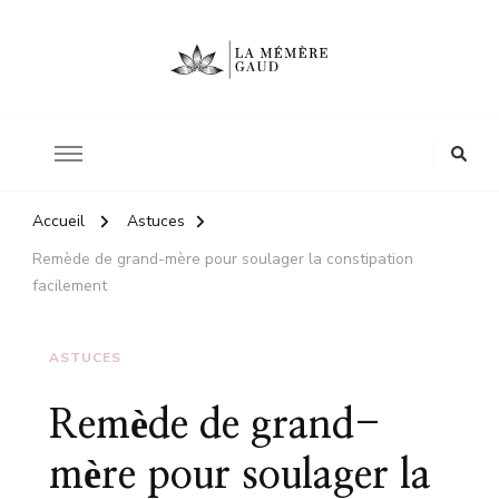
Le site d'une mère
La mémère Gaud
Accueil
Astuces
Remède de grand-mère pour soulager la constipation
facilement
ASTUCES
Remède de grand-
mère pour soulager la