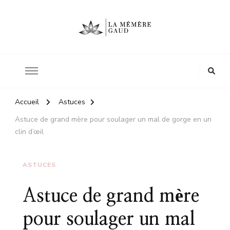
Le site d'une mère
La mémère Gaud
Accueil
Astuces
Astuce de grand mère pour soulager un mal de gorge en un
clin d’œil
ASTUCES
Astuce de grand mère
pour soulager un mal