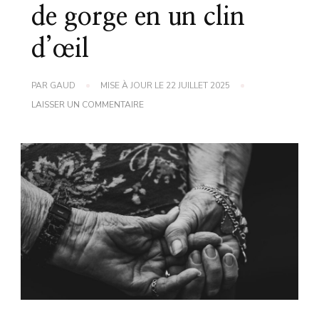
de gorge en un clin
d’œil
PAR
GAUD
MISE À JOUR LE
22 JUILLET 2025
SUR
LAISSER UN COMMENTAIRE
ASTUCE
DE
GRAND
MÈRE
POUR
SOULAGER
UN
MAL
DE
GORGE
EN
UN
CLIN
D’ŒIL