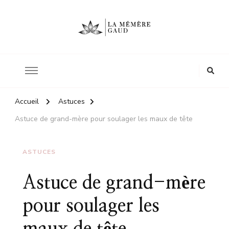
Le site d'une mère
La mémère Gaud
Accueil
Astuces
Astuce de grand-mère pour soulager les maux de tête
ASTUCES
Astuce de grand-mère
pour soulager les