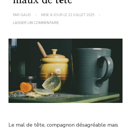
maux de tête
PAR
GAUD
MISE À JOUR LE
22 JUILLET 2025
SUR
LAISSER UN COMMENTAIRE
ASTUCE
DE
GRAND-
MÈRE
POUR
SOULAGER
LES
MAUX
DE
TÊTE
Le mal de tête, compagnon désagréable mais