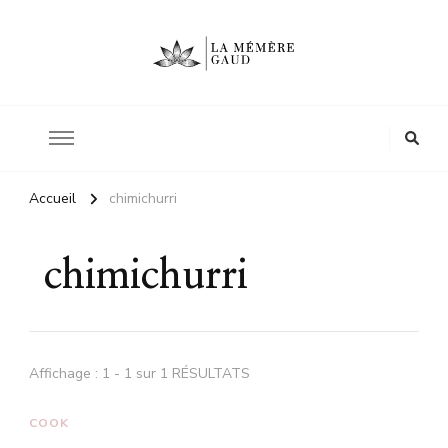
Le site d'une mère
La mémère Gaud
Accueil
chimichurri
chimichurri
Affichage : 1 - 1 sur 1 RÉSULTATS
COOK