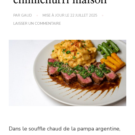
chimichurri maison
PAR
GAUD
MISE À JOUR LE
22 JUILLET 2025
SUR
LAISSER UN COMMENTAIRE
DÉCOUVREZ
LA
RECETTE
AUTHENTIQUE
DU
CHIMICHURRI
MAISON
Dans le souffle chaud de la pampa argentine,