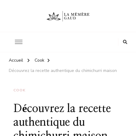
Le site d'une mère
La mémère Gaud
Accueil
Cook
Découvrez la recette authentique du chimichurri maison
COOK
Découvrez la recette
authentique du