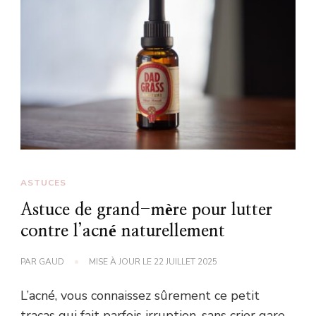
ASTUCES
Astuce de grand-mère pour lutter
contre l’acné naturellement
PAR
GAUD
MISE À JOUR LE
22 JUILLET 2025
L’acné, vous connaissez sûrement ce petit
tracas qui fait parfois irruption, sans crier gare,