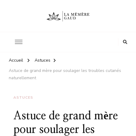
Le site d'une mère
La mémère Gaud
Accueil
Astuces
Astuce de grand mère pour soulager les troubles cutanés
naturellement
ASTUCES
Astuce de grand mère
pour soulager les