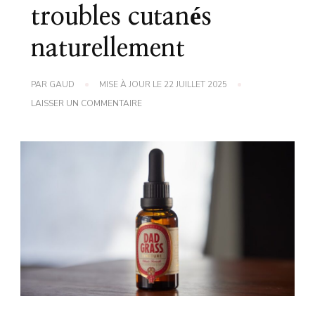
troubles cutanés
naturellement
PAR
GAUD
MISE À JOUR LE
22 JUILLET 2025
SUR
LAISSER UN COMMENTAIRE
ASTUCE
DE
GRAND
MÈRE
POUR
SOULAGER
LES
TROUBLES
CUTANÉS
NATURELLEMENT