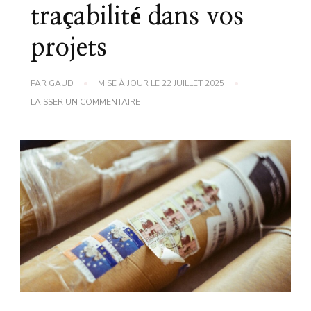
traçabilité dans vos
projets
PAR
GAUD
MISE À JOUR LE
22 JUILLET 2025
SUR
LAISSER UN COMMENTAIRE
ASTUCE
DE
GRAND-
MÈRE
POUR
GARANTIR
LA
TRAÇABILITÉ
DANS
VOS
PROJETS