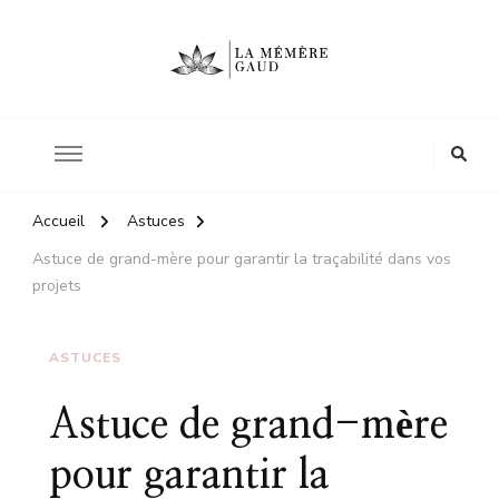
Le site d'une mère
La mémère Gaud
Accueil
Astuces
Astuce de grand-mère pour garantir la traçabilité dans vos
projets
ASTUCES
Astuce de grand-mère
pour garantir la