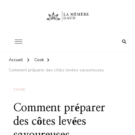
Le site d'une mère
La mémère Gaud
Accueil
Cook
Comment préparer des côtes levées savoureuses
COOK
Comment préparer
des côtes levées