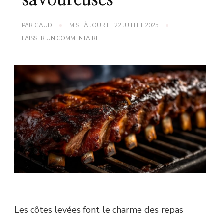
savoureuses
PAR
GAUD
MISE À JOUR LE
22 JUILLET 2025
SUR
LAISSER UN COMMENTAIRE
COMMENT
PRÉPARER
DES
CÔTES
LEVÉES
SAVOUREUSES
Les côtes levées font le charme des repas