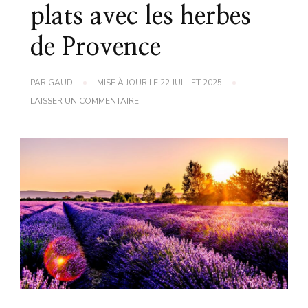
plats avec les herbes
de Provence
PAR
GAUD
MISE À JOUR LE
22 JUILLET 2025
SUR
LAISSER UN COMMENTAIRE
ASTUCE
DE
GRAND
MÈRE
POUR
SUBLIMER
VOS
PLATS
AVEC
LES
HERBES
DE
PROVENCE