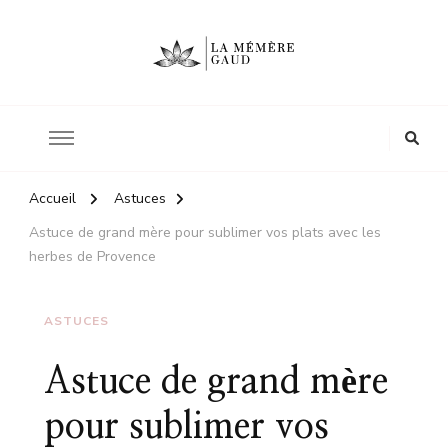
Le site d'une mère
La mémère Gaud
Accueil
Astuces
Astuce de grand mère pour sublimer vos plats avec les
herbes de Provence
ASTUCES
Astuce de grand mère
pour sublimer vos