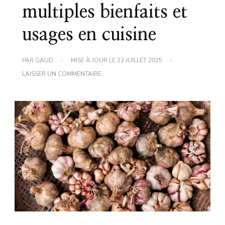
multiples bienfaits et
usages en cuisine
PAR
GAUD
MISE À JOUR LE
22 JUILLET 2025
SUR
LAISSER UN COMMENTAIRE
RECETTE
D’AIL
:
DÉCOUVREZ
SES
MULTIPLES
BIENFAITS
ET
USAGES
EN
CUISINE