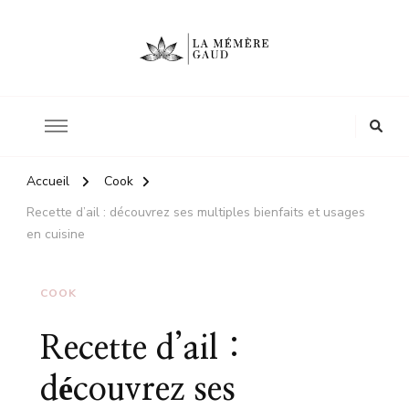
Le site d'une mère
La mémère Gaud
Accueil
Cook
Recette d’ail : découvrez ses multiples bienfaits et usages
en cuisine
COOK
Recette d’ail :
découvrez ses